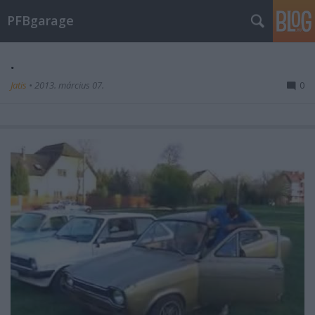
PFBgarage
.
Jatis
•
2013. március 07.
0