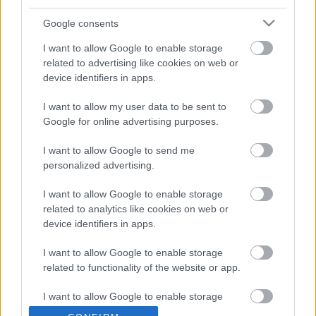
Google consents
Miután Kecskeméten sikerült nyernem többen
megfenyegettek, hogy nem végezhetek rosszabb
I want to allow Google to enable storage
helyen tökölön sem. Kicsit feszült is voltam miatta.
related to advertising like cookies on web or
Na jó ...
device identifiers in apps.
I want to allow my user data to be sent to
Google for online advertising purposes.
2011.08.20 Kecskemét.
Jatis
•
2011. szeptember 02.
0
I want to allow Google to send me
personalized advertising.
Ott kezdeném ahol abbahagytam.
I want to allow Google to enable storage
Eltört a kormánymű az edzésen, ezért előkerestem a
related to analytics like cookies on web or
régi darabot, kicsit rendbeszedtem és beszereltem a
device identifiers in apps.
kocsiba.
A ...
I want to allow Google to enable storage
related to functionality of the website or app.
Edzés.
I want to allow Google to enable storage
Jatis
•
2011. augusztus 14.
0
related to personalization.