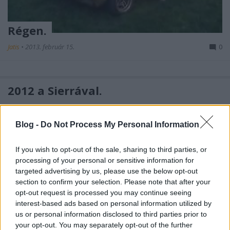
Régen.
Jatis
•
2013. február 15.
0
2012 a Sierrával.
Jatis
•
2012. szeptember 27.
0
Blog -
Do Not Process My Personal Information
A sárga nem lett kész. Tudom az Én hibám. De mivel
Viktor nem használja a Sierrát, ezért azzal indultam
If you wish to opt-out of the sale, sharing to third parties, or
idén.
processing of your personal or sensitive information for
Annyira nem szeretem, mint az ...
targeted advertising by us, please use the below opt-out
section to confirm your selection. Please note that after your
Hamarosan...
opt-out request is processed you may continue seeing
interest-based ads based on personal information utilized by
Jatis
•
2012. február 09.
0
us or personal information disclosed to third parties prior to
your opt-out. You may separately opt-out of the further