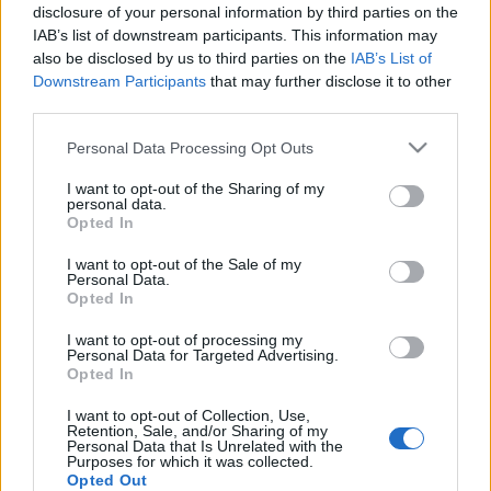
disclosure of your personal information by third parties on the
Mivel nemsokára itt a szezon kezdet, ezért
IAB’s list of downstream participants. This information may
szétszedtük a kocsit teljesen, hogy felkészítsük.
also be disclosed by us to third parties on the
IAB’s List of
Remélhetőleg elkészül az első versenyig.
Downstream Participants
that may further disclose it to other
Amíg nincs ...
third parties.
Please note that this website/app uses one or more Google
2011 Gymkhana
Personal Data Processing Opt Outs
services and may gather and store information including but
Jatis
•
2011. október 27.
0
not limited to your visit or usage behaviour. You may click to
I want to opt-out of the Sharing of my
personal data.
grant or deny consent to Google and its third-party tags to
Opted In
use your data for below specified purposes in below Google
Mivel a díjátadón már túlvagyunk, ezért leírom ide
consent section.
is.
I want to opt-out of the Sale of my
Personal Data.
Opted In
Sikerült megynyerni a 2011-es Amatőr Gymkhana
bajnokságot!!!
I want to opt-out of processing my
Personal Data for Targeted Advertising.
Opted In
Köszönöm mindenkinek ...
I want to opt-out of Collection, Use,
Retention, Sale, and/or Sharing of my
2011 09 10-11 Tököl
Personal Data that Is Unrelated with the
Purposes for which it was collected.
Opted Out
Jatis
•
2011. szeptember 26.
0